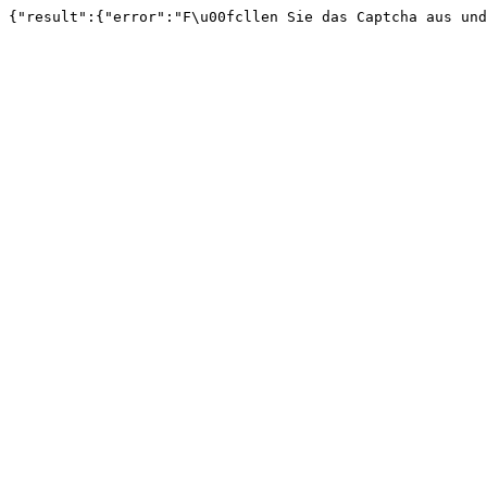
{"result":{"error":"F\u00fcllen Sie das Captcha aus und