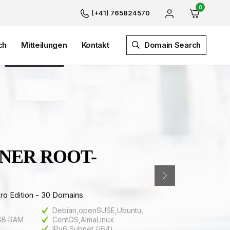
0
(+41) 765824570
Kontakt
ch
Mitteilungen
Kontakt
Domain Search
ENER ROOT-
ro Edition - 30 Domains
Debian,openSUSE,Ubuntu,
 GB RAM
CentOS,AlmaLinux
IPv6 Subnet (/64)