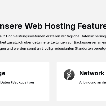
Control Panel
Alle Angebote
nsere Web Hosting Featur
uf Hochleistungssystemen erstellen wir tägliche Datensicherun
eit zusätzlich über getunnelte Leitungen auf Backupserver an ei
gen und werden somit an 2 völlig redundanten Standorten bereitg
IHR EIG
SERVER
ge
Network 
Plesk Obsidian - Web P
 Daten (Backups) per
Anbindung an di
HD: 2x1TB SATA
Arbeitsspeicher: 16
Unlimitiert Traffic
Voller Root-Zugriff