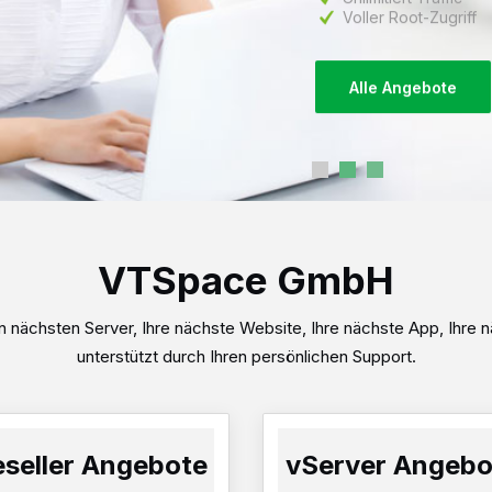
Alle Angebote
PROFESS
PRIVAT &
VTSpace GmbH
HOSTING
 nächsten Server, Ihre nächste Website, Ihre nächste App, Ihre n
Qualitäts -Webhosting 
unterstützt durch Ihren persönlichen Support.
20 GB Webspace
Unlimitiert Traffic
Plesk Obsidian Host
Control Panel
seller Angebote
vServer Angebo