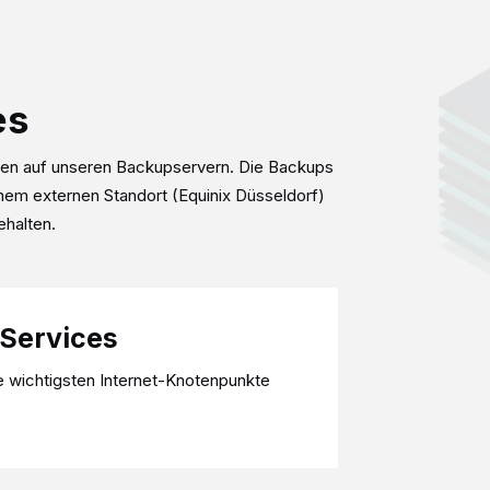
Kontakt
es
gen auf unseren Backupservern. Die Backups
nem externen Standort (Equinix Düsseldorf)
ehalten.
ENER ROOT-
Services
ro Edition - 30 Domains
e wichtigsten Internet-Knotenpunkte
Debian,openSUSE,Ubuntu,
 GB RAM
CentOS,AlmaLinux
IPv6 Subnet (/64)