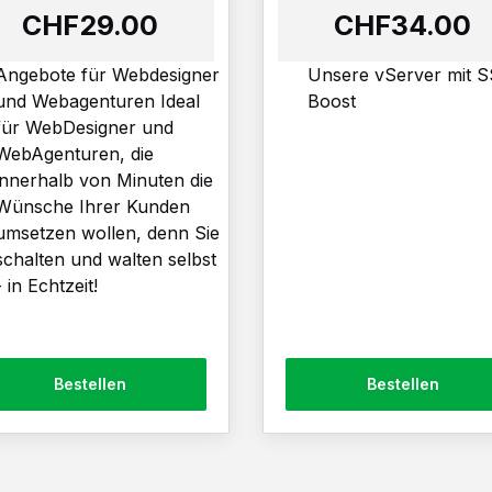
Alle Angebote
CHF29.00
CHF34.00
Angebote für Webdesigner
Unsere vServer mit 
und Webagenturen Ideal
Boost
für WebDesigner und
WebAgenturen, die
innerhalb von Minuten die
Wünsche Ihrer Kunden
RESELLE
umsetzen wollen, denn Sie
schalten und walten selbst
Unsere R
- in Echtzeit!
vertrauen
Werden Sie strategisch
Bestellen
Bestellen
unsere Kundenvorteile f
50 GB Webspace
Unlimitiert Traffic
Plesk Obsidian Host