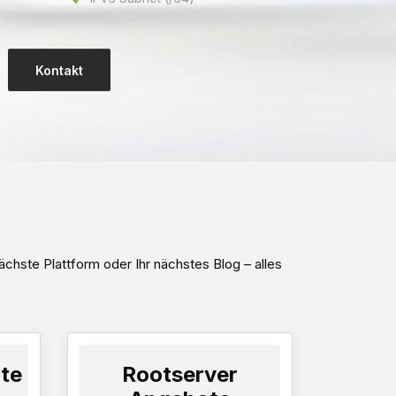
Kontakt
IONELLES
 BUSINESS
ächste Plattform oder Ihr nächstes Blog – alles
ab CHF 4.90 monatl.
5 MySQL Datenbank
Domain Registration
ing
Unlimitiert Email
Accounts
te
Rootserver