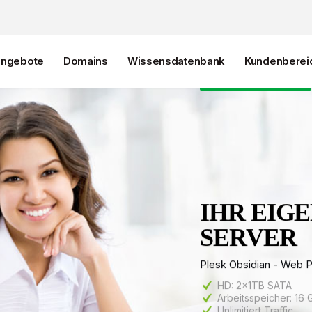
Alle Angebote
angebote
Domains
Wissensdatenbank
Kundenberei
IHR EIG
SERVER
Plesk Obsidian - Web P
HD: 2x1TB SATA
Arbeitsspeicher: 16
Unlimitiert Traffic
Voller Root-Zugriff