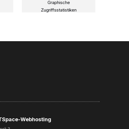
Graphische
Zugriffsstatistiken
TSpace-Webhosting
ssli 3