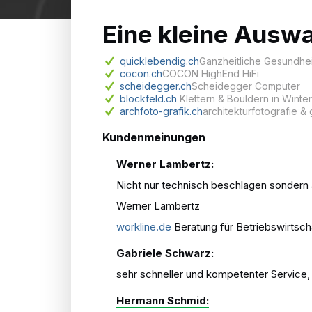
Eine kleine Auswa
quicklebendig.ch
Ganzheitliche Gesundhe
cocon.ch
COCON HighEnd HiFi
scheidegger.ch
Scheidegger Computer
blockfeld.ch
Klettern & Bouldern in Winter
archfoto-grafik.ch
architekturfotografie & 
Kundenmeinungen
Werner Lambertz:
Nicht nur technisch beschlagen sondern a
Werner Lambertz
workline.de
Beratung für Betriebswirtsch
Gabriele Schwarz:
sehr schneller und kompetenter Service, 
Hermann Schmid: