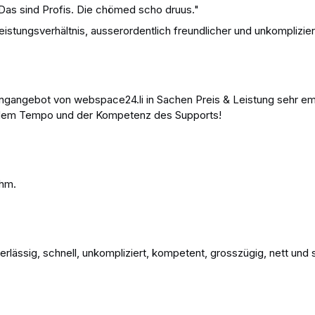
Das sind Profis. Die chömed scho druus."
istungsverhältnis, ausserordentlich freundlicher und unkomplizier
tingangebot von webspace24.li in Sachen Preis & Leistung sehr 
t dem Tempo und der Kompetenz des Supports!
ehm.
rlässig, schnell, unkompliziert, kompetent, grosszügig, nett und