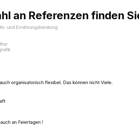
hl an Referenzen finden Sie
its- und Ernährungsberatung
thur
grafik
uch organisatorisch flexibel. Das können nicht Viele.
aft
auch an Feiertagen !